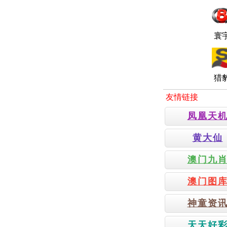
寰
猎
友情链接
凤凰天
黄大仙
澳门九
澳门图
神童资
天天好