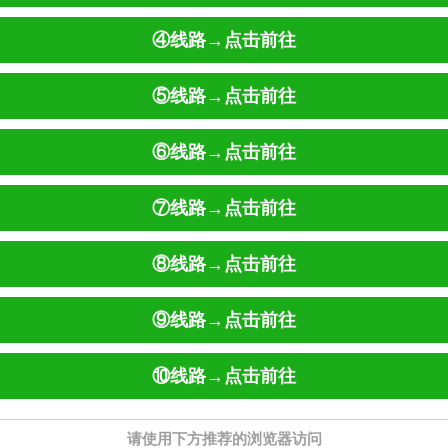
④线路→点击前往
⑤线路→点击前往
⑥线路→点击前往
⑦线路→点击前往
⑧线路→点击前往
⑨线路→点击前往
⑩线路→点击前往
请使用下方推荐的浏览器访问